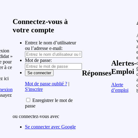
Connectez-vous à
votre compte
Entrez le nom d’utilisateur
ou l’adresse e-mail:
xion
idat »
Mot de passe:
e pour
Alertes-
er à ce
Emploi
Réponses
z ici
Mot de passe oublié ?
|
Alerte
S'inscrire
nexion
d’emploi
ssayez
Enregistrer le mot de
passe
ou connectez-vous avec
Se connecter avec Google