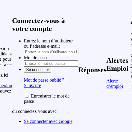
Connectez-vous à
votre compte
Entrez le nom d’utilisateur
ou l’adresse e-mail:
xion
idat »
Mot de passe:
e pour
Alertes-
er à ce
Emploi
Réponses
z ici
Mot de passe oublié ?
|
Alerte
S'inscrire
nexion
d’emploi
ssayez
Enregistrer le mot de
passe
ou connectez-vous avec
Se connecter avec Google